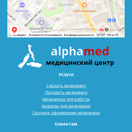
Услуги
Сделать медкнижку
Продлить медкнижку
Медкнижка для работы
Анализы для медкнижки
Срочное оформление медкнижки
Клиентам