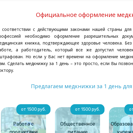
Официальное оформление медкн
 соответствии с действующими законами нашей страны для
рофессией необходимо оформление разрешительных доку
едицинская книжка, подтверждающее здоровье человека. Без
аботе, а работодатель, который все же допустил челове
штрафован. Но если у Вас нет времени на оформление медкн
ам. Сделать медкнижку за 1 день – это просто, если Вы позво
октору.
Предлагаем медкнижки за 1 день дл
от 1500 руб.
от 1500 руб.
о
Работа с
Общественное
Образова
продуктами
питание
учреж