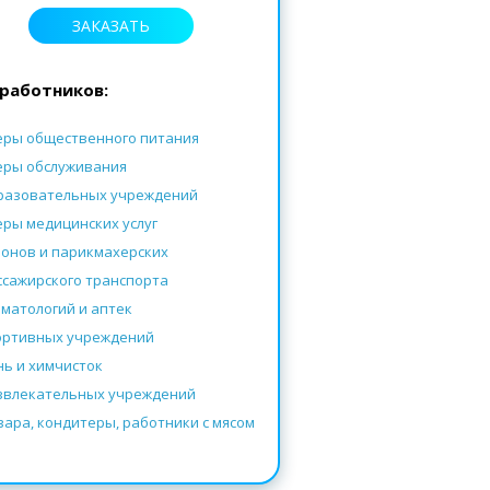
ЗАКАЗАТЬ
работников:
еры общественного питания
еры обслуживания
разовательных учреждений
еры медицинских услуг
лонов и парикмахерских
ссажирского транспорта
оматологий
и
аптек
ортивных учреждений
нь и химчисток
звлекательных учреждений
вара, кондитеры, работники с мясом