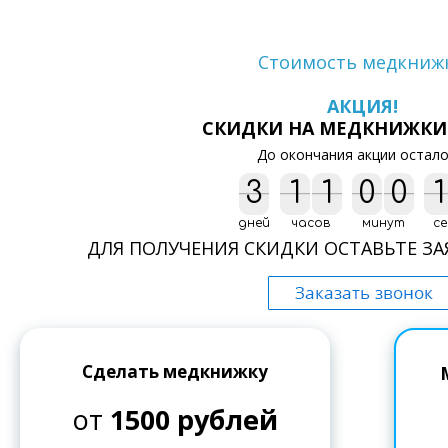
Стоимость медкниж
АКЦИЯ!
СКИДКИ НА МЕДКНИЖКИ
До окончания акции остало
3
3
1
1
1
1
0
0
0
0
2
1
1
2
дней
часов
минут
се
ДЛЯ ПОЛУЧЕНИЯ СКИДКИ ОСТАВЬТЕ ЗА
Сделать медкнижку
от
1500 рублей