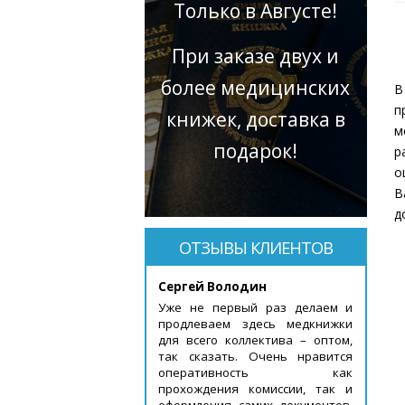
Только в Августе!
При заказе двух и
более медицинских
В
п
книжек, доставка в
м
подарок!
р
о
В
д
ОТЗЫВЫ КЛИЕНТОВ
Сергей Володин
Уже не первый раз делаем и
продлеваем здесь медкнижки
для всего коллектива – оптом,
так сказать. Очень нравится
оперативность как
прохождения комиссии, так и
оформления самих документов.