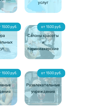
услуг
т 1500 руб.
от 1500 руб.
ера
Салоны красоты
альных
и
уг
парикмахерские
т 1500 руб.
от 1500 руб.
ивные
Развлекательные
дения
учреждения