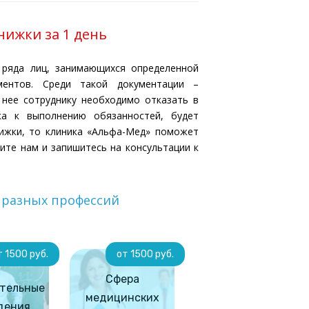
ижки за 1 день
 ряда лиц, занимающихся определенной
ментов. Среди такой документации –
 нее сотруднику необходимо отказать в
ка к выполнению обязанностей, будет
ижки, то клиника «Альфа-Мед» поможет
ните нам и запишитесь на консультации к
я разных профессий
т 1500 руб.
от 1500 руб.
Сфера
тельные
медицинских
дения