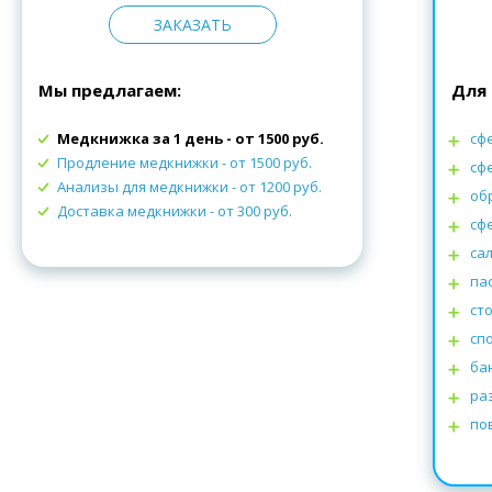
ЗАКАЗАТЬ
Мы предлагаем:
Для 
Медкнижка за 1 день - от 1500 руб.
сф
Продление медкнижки
- от 1500 руб.
сф
Анализы для медкнижки
- от 1200 руб.
об
Доставка медкнижки
- от 300 руб.
сф
са
па
ст
сп
ба
ра
по