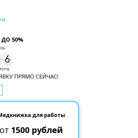
ки
 ДО 50%
сь:
5
4
5
4
кунд
ЯВКУ ПРЯМО СЕЙЧАС!
Медкнижка для работы
от
1500 рублей