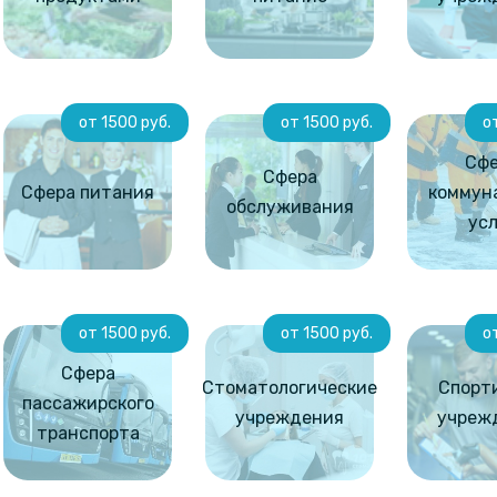
от 1500 руб.
от 1500 руб.
о
Сф
Сфера
Сфера питания
коммун
обслуживания
усл
от 1500 руб.
от 1500 руб.
о
Сфера
Стоматологические
Спорт
пассажирского
учреждения
учреж
транспорта