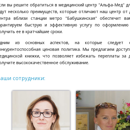
сли вы решите обратиться в медицинский центр "Альфа-Мед" дл
дут несколько преимуществ, которые отличают наш центр от д
ентра вблизи станции метро "Бабушкинская" обеспечит ва
арантируем быструю и эффективную услугу по оформлению
олучить ее в кратчайшие сроки.
дним из основных аспектов, на которые следует о
онкурентоспособная ценовая политика. Мы предлагаем досту
едицинской книжки, что позволяет избежать переплаты за д
олучите высококачественное обслуживание.
аши сотрудники: