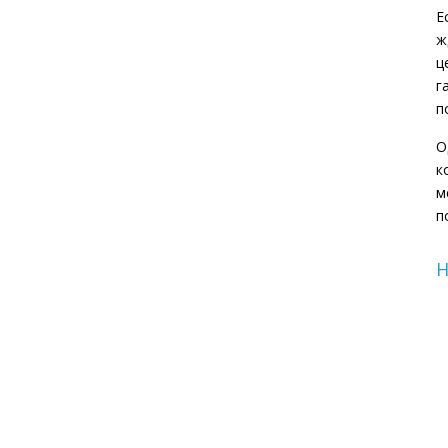
Е
ж
ц
г
п
О
к
м
п
Н