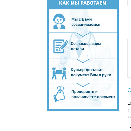
О
Е
с
т