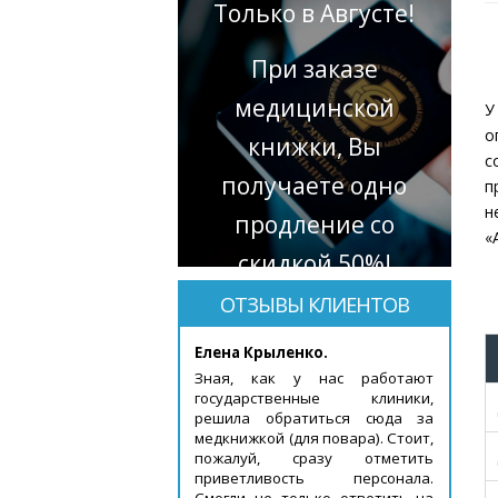
Только в Августе!
При заказе
медицинской
У
о
книжки, Вы
с
получаете одно
п
н
продление со
«
скидкой 50%!
ОТЗЫВЫ КЛИЕНТОВ
Елена Крыленко.
Зная, как у нас работают
государственные клиники,
решила обратиться сюда за
медкнижкой (для повара). Стоит,
пожалуй, сразу отметить
приветливость персонала.
Смогли не только ответить на