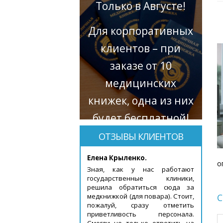
Только в Августе!
Для корпоративных
клиентов – при
заказе от 10
медицинских
книжек, одна из них
будет бесплатной!
ОТЗЫВЫ КЛИЕНТОВ
Елена Крыленко.
о
Зная, как у нас работают
государственные клиники,
решила обратиться сюда за
медкнижкой (для повара). Стоит,
С
пожалуй, сразу отметить
приветливость персонала.
Смогли не только ответить на