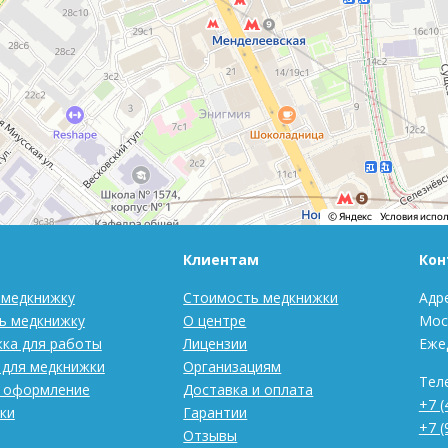
Клиентам
Кон
 медкнижку
Стоимость медкнижки
Адре
ь медкнижку
О центре
Моск
ка для работы
Лицензии
Еже
 для медкнижки
Организациям
Тел
 оформление
Доставка и оплата
+7 (
ки
Гарантии
+7 (
Отзывы