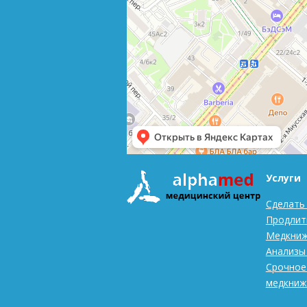
Услуги
Сделать
Продлит
Медкниж
Анализы
Срочное
медкниж