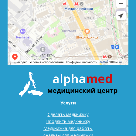
Услуги
Сделать медкнижку
Продлить медкнижку
Медкнижка для работы
Анализы для медкнижки