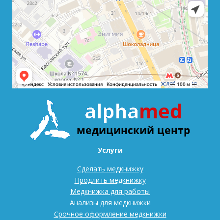
Услуги
Сделать медкнижку
Продлить медкнижку
Медкнижка для работы
Анализы для медкнижки
Срочное оформление медкнижки