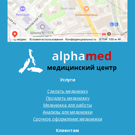
Услуги
Сделать медкнижку
Продлить медкнижку
Медкнижка для работы
Анализы для медкнижки
Срочное оформление медкнижки
Клиентам