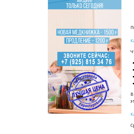
П
К
Ч
В
э
К
С