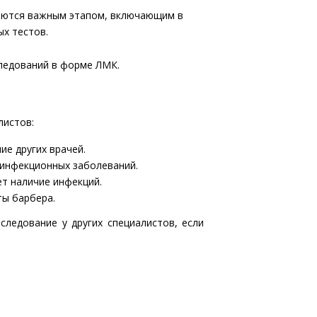
ляются важным этапом, включающим в
ых тестов.
следований в форме ЛМК.
листов:
е других врачей.
 инфекционных заболеваний.
ет наличие инфекций.
ты барбера.
ледование у других специалистов, если