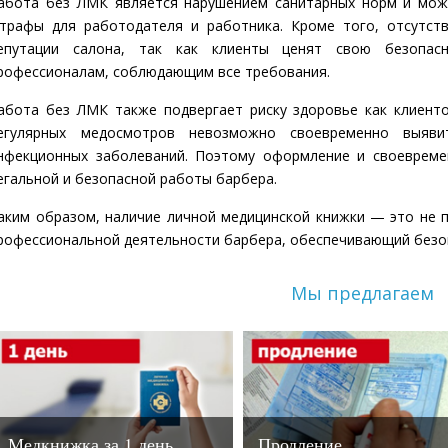
абота без ЛМК является нарушением санитарных норм и мож
трафы для работодателя и работника. Кроме того, отсутст
епутации салона, так как клиенты ценят свою безопас
рофессионалам, соблюдающим все требования.
абота без ЛМК также подвергает риску здоровье как клиентов
егулярных медосмотров невозможно своевременно выяви
нфекционных заболеваний. Поэтому оформление и своеврем
егальной и безопасной работы барбера.
аким образом, наличие личной медицинской книжки — это не 
рофессиональной деятельности барбера, обеспечивающий безоп
Мы предлагаем
Медкнижка за 1 день
Продление