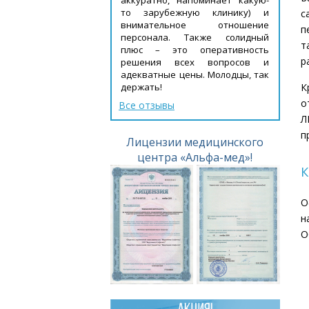
то зарубежную клинику) и
с
внимательное отношение
п
персонала. Также солидный
т
плюс – это оперативность
р
решения всех вопросов и
адекватные цены. Молодцы, так
держать!
К
о
Все отзывы
Л
п
Лицензии медицинского
центра «Альфа-мед»!
К
О
н
О