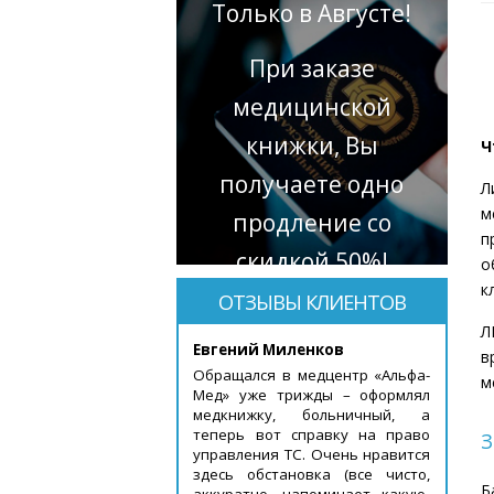
Только в Августе!
При заказе
медицинской
книжки, Вы
Ч
получаете одно
Л
м
продление со
п
скидкой 50%!
о
к
ОТЗЫВЫ КЛИЕНТОВ
Л
Евгений Миленков
в
Обращался в медцентр «Альфа-
м
Мед» уже трижды – оформлял
медкнижку, больничный, а
теперь вот справку на право
З
управления ТС. Очень нравится
здесь обстановка (все чисто,
Б
аккуратно, напоминает какую-