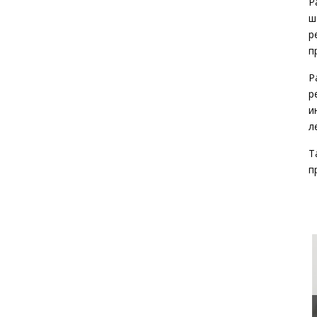
Р
ш
р
п
Р
р
и
л
Т
п