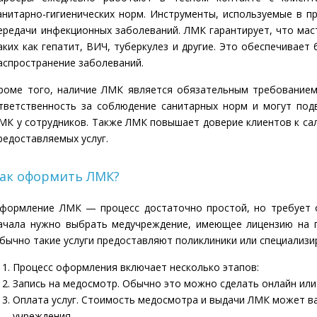
анитарно-гигиенических норм. Инструменты, используемые в п
ередачи инфекционных заболеваний. ЛМК гарантирует, что мас
аких как гепатит, ВИЧ, туберкулез и другие. Это обеспечивае
аспространение заболеваний.
роме того, наличие ЛМК является обязательным требованием
тветственность за соблюдение санитарных норм и могут под
МК у сотрудников. Также ЛМК повышает доверие клиентов к сал
редоставляемых услуг.
ак оформить ЛМК?
формление ЛМК — процесс достаточно простой, но требует о
ачала нужно выбрать медучреждение, имеющее лицензию на 
бычно такие услуги предоставляют поликлиники или специализи
Процесс оформления включает несколько этапов:
Запись на медосмотр. Обычно это можно сделать онлайн или
Оплата услуг. Стоимость медосмотра и выдачи ЛМК может ва
учреждения.