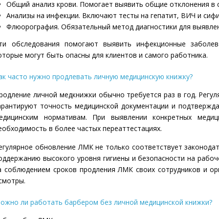
Общий анализ крови. Помогает выявить общие отклонения в 
Анализы на инфекции. Включают тесты на гепатит, ВИЧ и сифи
Флюорография. Обязательный метод диагностики для выявлен
ти обследования помогают выявить инфекционные заболева
оторые могут быть опасны для клиентов и самого работника.
ак часто нужно продлевать личную медицинскую книжку?
родление личной медкнижки обычно требуется раз в год. Регу
арантируют точность медицинской документации и подтвержд
едицинским нормативам. При выявлении конкретных медиц
еобходимость в более частых переаттестациях.
егулярное обновление ЛМК не только соответствует законодат
оддержанию высокого уровня гигиены и безопасности на рабоч
а соблюдением сроков продления ЛМК своих сотрудников и о
смотры.
ожно ли работать барбером без личной медицинской книжки?