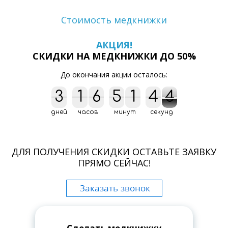
Стоимость медкнижки
АКЦИЯ!
СКИДКИ НА МЕДКНИЖКИ ДО 50%
До окончания акции осталось:
3
3
1
1
6
6
5
5
1
1
4
4
5
3
4
5
3
4
дней
часов
минут
секунд
ДЛЯ ПОЛУЧЕНИЯ СКИДКИ ОСТАВЬТЕ ЗАЯВКУ
ПРЯМО СЕЙЧАС!