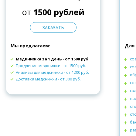
от
1500 рублей
ЗАКАЗАТЬ
Мы предлагаем:
Для 
Медкнижка за 1 день - от 1500 руб.
сф
Продление медкнижки
- от 1500 руб.
сф
Анализы для медкнижки
- от 1200 руб.
об
Доставка медкнижки
- от 300 руб.
сф
са
па
ст
сп
ба
ра