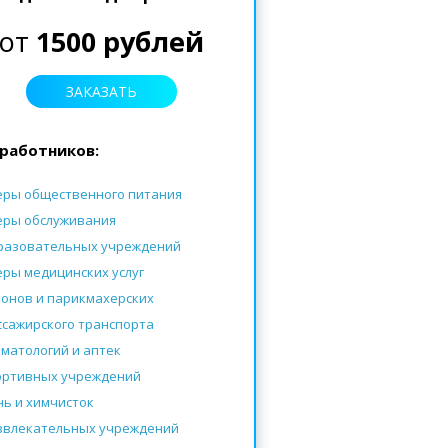
от
1500 рублей
ЗАКАЗАТЬ
работников:
еры общественного питания
еры обслуживания
разовательных учреждений
еры медицинских услуг
лонов и парикмахерских
ссажирского транспорта
оматологий
и
аптек
ортивных учреждений
нь и химчисток
звлекательных учреждений