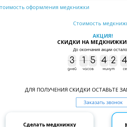
тоимость оформления медкнижки
Стоимость медкниж
АКЦИЯ!
СКИДКИ НА МЕДКНИЖКИ
До окончания акции остало
3
3
1
1
5
5
4
4
2
2
дней
часов
минут
се
ДЛЯ ПОЛУЧЕНИЯ СКИДКИ ОСТАВЬТЕ ЗА
Сделать медкнижку