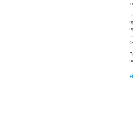
т
П
п
п
с
с
П
п
Н