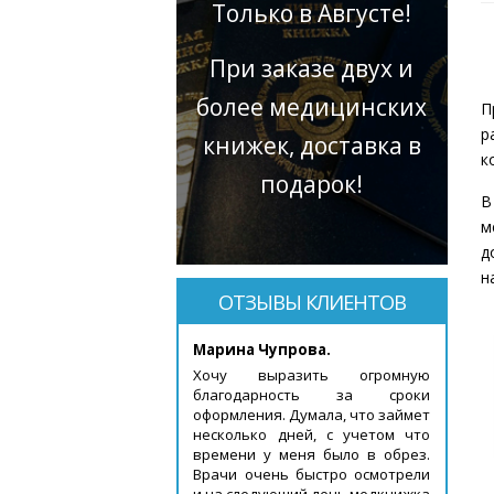
Только в Августе!
При заказе двух и
более медицинских
П
р
книжек, доставка в
к
подарок!
В
м
д
н
ОТЗЫВЫ КЛИЕНТОВ
Марина Чупрова.
Хочу выразить огромную
благодарность за сроки
оформления. Думала, что займет
несколько дней, с учетом что
времени у меня было в обрез.
Врачи очень быстро осмотрели
и на следующий день медкнижка