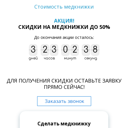
Стоимость медкнижки
АКЦИЯ!
СКИДКИ НА МЕДКНИЖКИ ДО 50%
До окончания акции осталось:
7
3
3
2
2
3
3
0
0
3
2
2
3
3
4
6
7
6
3
4
дней
часов
минут
секунд
ДЛЯ ПОЛУЧЕНИЯ СКИДКИ ОСТАВЬТЕ ЗАЯВКУ
ПРЯМО СЕЙЧАС!
Сделать медкнижку