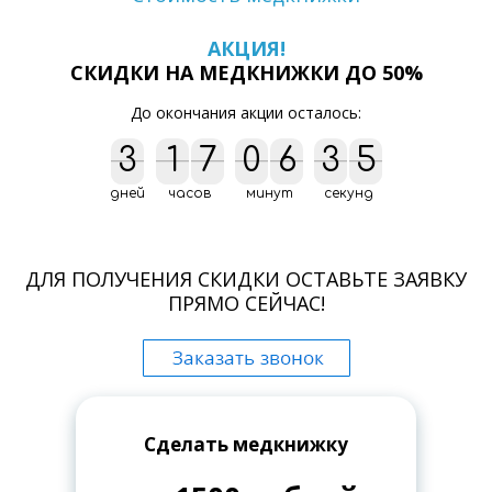
АКЦИЯ!
СКИДКИ НА МЕДКНИЖКИ ДО 50%
До окончания акции осталось:
3
3
1
1
7
7
0
0
6
6
3
3
4
4
4
5
4
5
дней
часов
минут
секунд
ДЛЯ ПОЛУЧЕНИЯ СКИДКИ ОСТАВЬТЕ ЗАЯВКУ
ПРЯМО СЕЙЧАС!
Сделать медкнижку