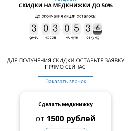
СКИДКИ НА МЕДКНИЖКИ ДО 50%
До окончания акции осталось:
3
3
0
0
3
3
0
0
5
5
3
3
4
5
6
4
5
6
дней
часов
минут
секунд
ДЛЯ ПОЛУЧЕНИЯ СКИДКИ ОСТАВЬТЕ ЗАЯВКУ
ПРЯМО СЕЙЧАС!
Сделать медкнижку
от
1500 рублей